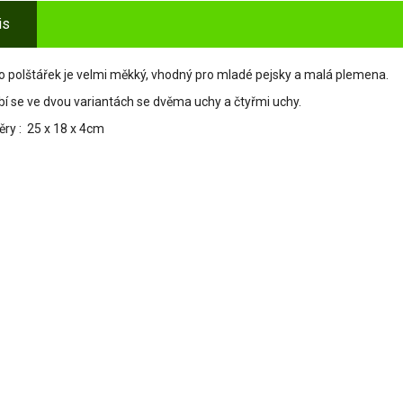
is
o polštářek je velmi měkký, vhodný pro mladé pejsky a malá plemena.
bí se ve dvou variantách se dvěma uchy a čtyřmi uchy.
ry : 25 x 18 x 4cm