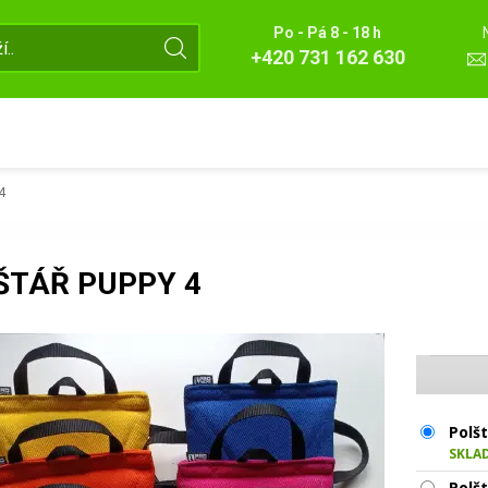
Po - Pá 8 - 18 h
+420 731 162 630
4
ŠTÁŘ PUPPY 4
Polšt
SKLA
Polš