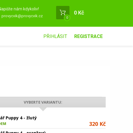
Napište nám kdykoliv!
0 Kč
provycvik@provycvik.cz
0
PŘIHLÁSIT
REGISTRACE
VYBERTE VARIANTU:
ář Puppy 4 - žlutý
320 Kč
DEM
tář Puppy 4 - oranžový