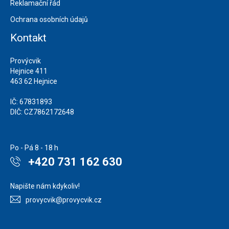
Reklamační řád
Ochrana osobních údajů
Kontakt
Provýcvik
Hejnice 411
463 62 Hejnice
IČ: 67831893
DIČ: CZ7862172648
Po - Pá 8 - 18 h
+420 731 162 630
Napište nám kdykoliv!
provycvik@provycvik.cz