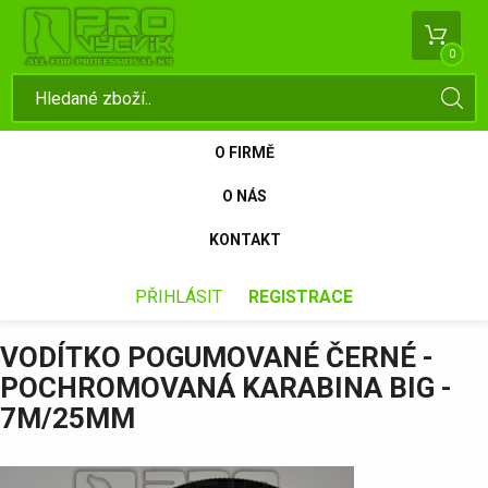
0
O FIRMĚ
O NÁS
KONTAKT
PŘIHLÁSIT
REGISTRACE
VODÍTKO POGUMOVANÉ ČERNÉ -
POCHROMOVANÁ KARABINA BIG -
7M/25MM