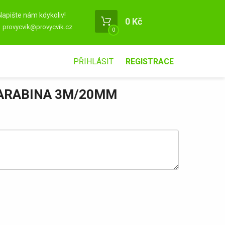
Napište nám kdykoliv!
0 Kč
provycvik@provycvik.cz
0
PŘIHLÁSIT
REGISTRACE
KARABINA 3M/20MM