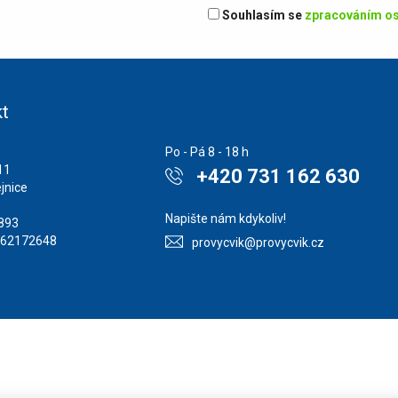
Souhlasím se
zpracováním os
t
Po - Pá 8 - 18 h
11
+420 731 162 630
jnice
Napište nám kdykoliv!
1893
862172648
provycvik@provycvik.cz