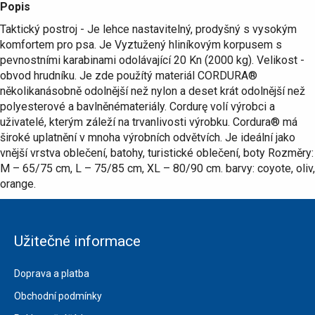
Popis
Taktický postroj - Je lehce nastavitelný, prodyšný s vysokým
komfortem pro psa. Je Vyztužený hliníkovým korpusem s
pevnostními karabinami odolávající 20 Kn (2000 kg). Velikost -
obvod hrudníku. Je zde použítý materiál CORDURA®
několikanásobně odolnější než nylon a deset krát odolnější než
polyesterové a bavlněnémateriály. Cordurę volí výrobci a
uživatelé, kterým záleží na trvanlivosti výrobku. Cordura® má
široké uplatnění v mnoha výrobních odvětvích. Je ideální jako
vnější vrstva oblečení, batohy, turistické oblečení, boty Rozměry:
M – 65/75 cm, L – 75/85 cm, XL – 80/90 cm. barvy: coyote, oliv,
orange.
Užitečné informace
Doprava a platba
Obchodní podmínky