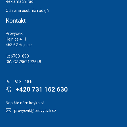
Reklamační řád
Ochrana osobních údajů
Kontakt
Provýcvik
Hejnice 411
463 62 Hejnice
IČ: 67831893
DIČ: CZ7862172648
Po - Pá 8 - 18 h
+420 731 162 630
Napište nám kdykoliv!
provycvik@provycvik.cz