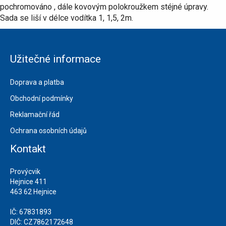
pochromováno , dále kovovým polokroužkem stéjné úpravy.
Sada se liší v délce vodítka 1, 1,5, 2m.
Užitečné informace
Doprava a platba
Obchodní podmínky
Reklamační řád
Ochrana osobních údajů
Kontakt
Provýcvik
Hejnice 411
463 62 Hejnice
IČ: 67831893
DIČ: CZ7862172648