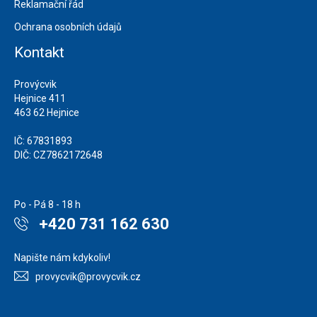
Reklamační řád
Ochrana osobních údajů
Kontakt
Provýcvik
Hejnice 411
463 62 Hejnice
IČ: 67831893
DIČ: CZ7862172648
Po - Pá 8 - 18 h
+420 731 162 630
Napište nám kdykoliv!
provycvik@provycvik.cz