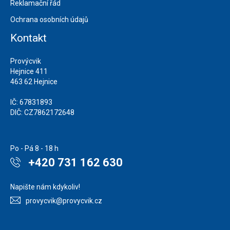
Reklamační řád
Ochrana osobních údajů
Kontakt
Provýcvik
Hejnice 411
463 62 Hejnice
IČ: 67831893
DIČ: CZ7862172648
Po - Pá 8 - 18 h
+420 731 162 630
Napište nám kdykoliv!
provycvik@provycvik.cz