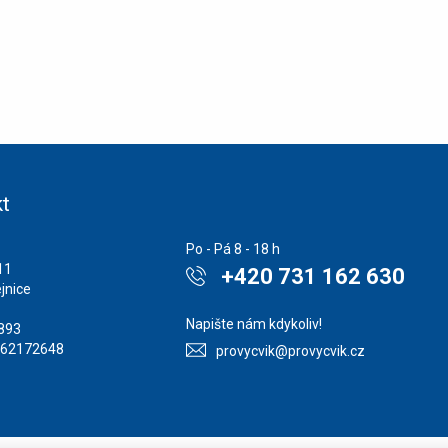
t
Po - Pá 8 - 18 h
11
+420 731 162 630
jnice
Napište nám kdykoliv!
1893
862172648
provycvik@provycvik.cz