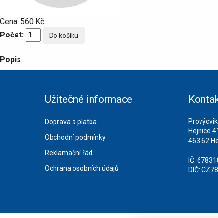
Cena:
560 Kč
Počet:
Popis
Užitečné informace
Kontak
Provýcvik
Doprava a platba
Hejnice 4
Obchodní podmínky
463 62 He
Reklamační řád
IČ: 6783
Ochrana osobních údajů
DIČ: CZ7