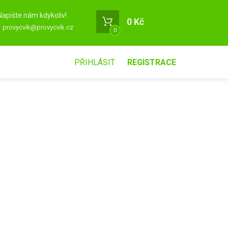
Napište nám kdykoliv!
0 Kč
provycvik@provycvik.cz
0
PŘIHLÁSIT
REGISTRACE