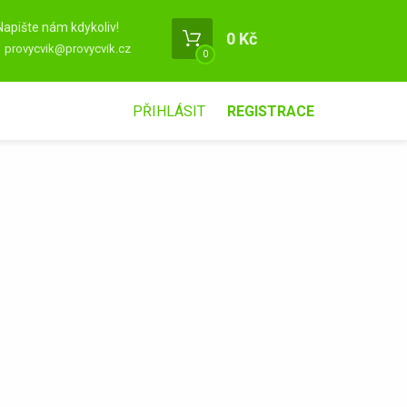
Napište nám kdykoliv!
0 Kč
provycvik@provycvik.cz
0
PŘIHLÁSIT
REGISTRACE