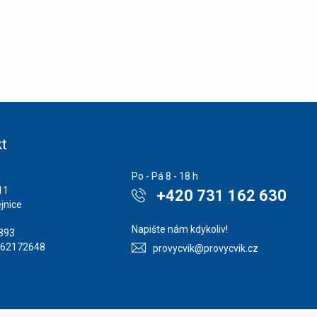
t
Po - Pá 8 - 18 h
11
+420 731 162 630
jnice
Napište nám kdykoliv!
1893
862172648
provycvik@provycvik.cz