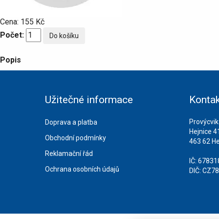
Cena:
155 Kč
Počet:
Popis
Užitečné informace
Kontak
Provýcvik
Doprava a platba
Hejnice 4
Obchodní podmínky
463 62 He
Reklamační řád
IČ: 6783
Ochrana osobních údajů
DIČ: CZ7