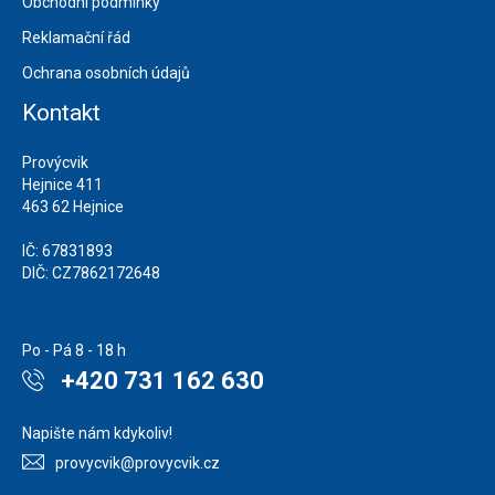
Obchodní podmínky
Reklamační řád
Ochrana osobních údajů
Kontakt
Provýcvik
Hejnice 411
463 62 Hejnice
IČ: 67831893
DIČ: CZ7862172648
Po - Pá 8 - 18 h
+420 731 162 630
Napište nám kdykoliv!
provycvik@provycvik.cz