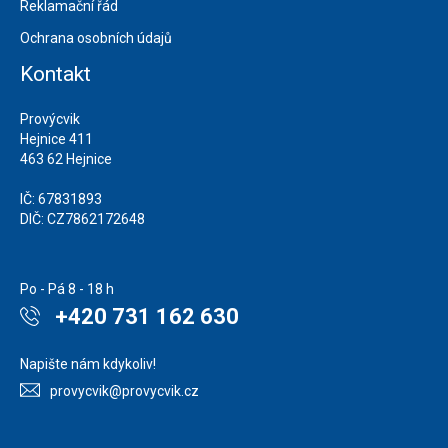
Reklamační řád
Ochrana osobních údajů
Kontakt
Provýcvik
Hejnice 411
463 62 Hejnice
IČ: 67831893
DIČ: CZ7862172648
Po - Pá 8 - 18 h
+420 731 162 630
Napište nám kdykoliv!
provycvik@provycvik.cz