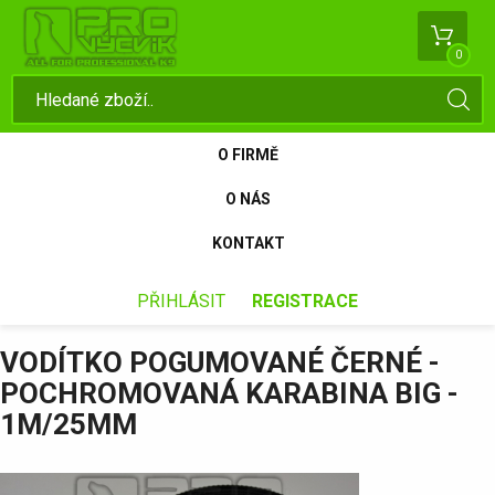
0
O FIRMĚ
O NÁS
KONTAKT
PŘIHLÁSIT
REGISTRACE
VODÍTKO POGUMOVANÉ ČERNÉ -
POCHROMOVANÁ KARABINA BIG -
1M/25MM