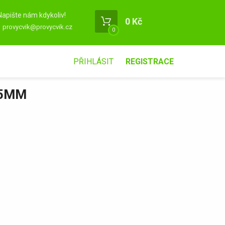
Napište nám kdykoliv!
0 Kč
provycvik@provycvik.cz
0
PŘIHLÁSIT
REGISTRACE
25MM