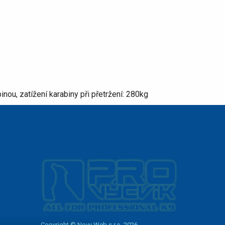
nou, zatížení karabiny při přetržení: 280kg
Copyright © Novy Web s.r.o. 2026