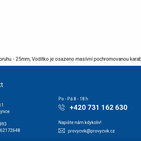
e popruhu - 25mm, Vodítko je osazeno masívní pochromovanou karabi
t
Po - Pá 8 - 18 h
11
+420 731 162 630
jnice
Napište nám kdykoliv!
1893
862172648
provycvik@provycvik.cz