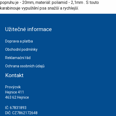
popruhu je - 20mm, materiál: poliamid - 2,1mm . S touto
karabinouje vypuštění psa snažší a rychlejší.
Užitečné informace
Doprava a platba
Obchodní podmínky
Reklamační řád
Ochrana osobních údajů
Kontakt
Provýcvik
Hejnice 411
463 62 Hejnice
IČ: 67831893
DIČ: CZ7862172648