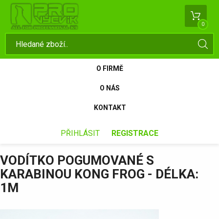
0
O FIRMĚ
O NÁS
KONTAKT
PŘIHLÁSIT
REGISTRACE
VODÍTKO POGUMOVANÉ S
KARABINOU KONG FROG - DÉLKA:
1M