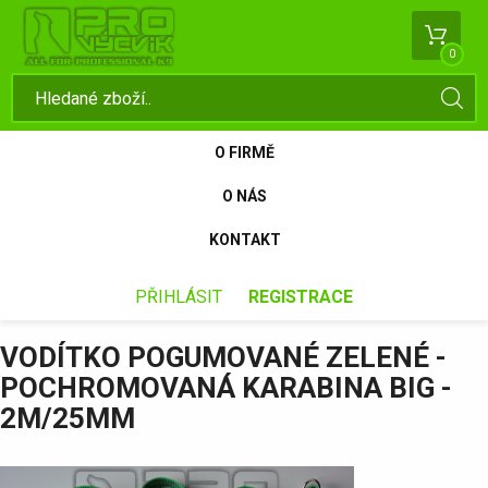
0
O FIRMĚ
O NÁS
KONTAKT
PŘIHLÁSIT
REGISTRACE
VODÍTKO POGUMOVANÉ ZELENÉ -
POCHROMOVANÁ KARABINA BIG -
2M/25MM