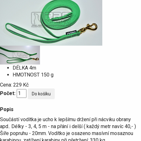
DÉLKA
4m
HMOTNOST
150 g
Cena:
229 Kč
Počet:
Popis
Součástí vodítka je ucho k lepšímu držení při nácviku obrany
apd.. Délky - 3, 4, 5 m - na přání i delší ( každý metr navíc 40,- )
Šíře popruhu - 20mm. Vodítko je osazeno masívní mosaznou
karabinou, zatížení karabiny při přetržení: 330 kg