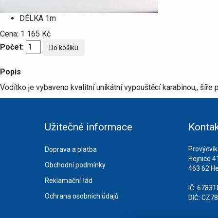
DÉLKA
1m
Cena:
1 165 Kč
Počet:
Popis
Vodítko je vybaveno kvalitní unikátní vypouštěcí karabinou,, šíře 
Užitečné informace
Kontak
Provýcvik
Doprava a platba
Hejnice 4
Obchodní podmínky
463 62 He
Reklamační řád
IČ: 6783
Ochrana osobních údajů
DIČ: CZ7