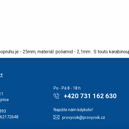
popruhu je - 25mm, materiál: poliamid - 2,1mm . S touto karabinouj
t
Po - Pá 8 - 18 h
11
+420 731 162 630
jnice
Napište nám kdykoliv!
1893
862172648
provycvik@provycvik.cz