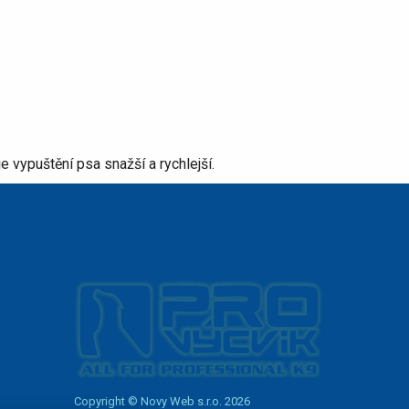
e vypuštění psa snažší a rychlejší.
Copyright © Novy Web s.r.o. 2026