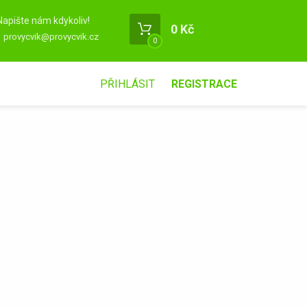
Napište nám kdykoliv!
0 Kč
provycvik@provycvik.cz
0
PŘIHLÁSIT
REGISTRACE