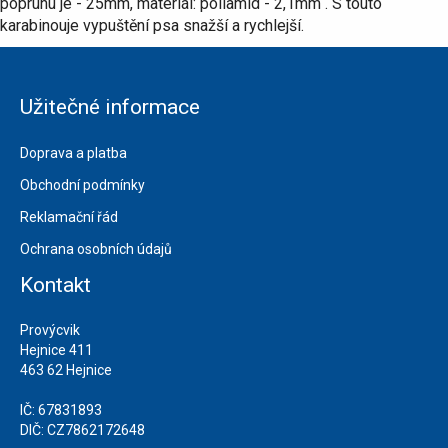
popruhu je - 25mm, materiál: poliamid - 2,1mm . S touto
karabinouje vypuštění psa snažší a rychlejší.
Užitečné informace
Doprava a platba
Obchodní podmínky
Reklamační řád
Ochrana osobních údajů
Kontakt
Provýcvik
Hejnice 411
463 62 Hejnice
IČ: 67831893
DIČ: CZ7862172648