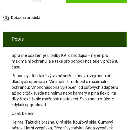
Dotaz na produkt
Popis
Správné usazení je u přilby K9 rozhodující – nejen pro
maximální ochranu, ale také pro pohodlí nositele v průběhu
času.
Pohodlný střih také výrazně snižuje únavu, zejména při
dlouhých operacích. Minimální hmotnost s
maximální
ochranou; Mnohonásobná vylepšení od úsťových adaptérů
až po držák světla na helmu nebo kamery a plná flexibilita
díky široké škále možností nastavení. Svou sadu můžete
kdykoli upgradovat.
Osah balení:
Helma, Taktická brašna, Čirá skla, Kouřová skla, Gumový
pásek, Horní vycpávka, Přední vycpávka, Sada vycpávek