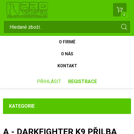
0
O FIRMĚ
O NÁS
KONTAKT
PŘIHLÁSIT
REGISTRACE
KATEGORIE
A - DARKFIGHTER K9 PŘILBA