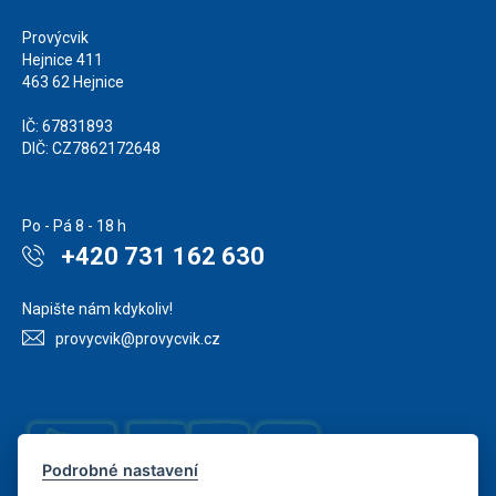
Provýcvik
Hejnice 411
463 62 Hejnice
IČ: 67831893
DIČ: CZ7862172648
Po - Pá 8 - 18 h
+420 731 162 630
Napište nám kdykoliv!
provycvik@provycvik.cz
Podrobné nastavení