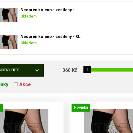
Neoprén koleno - zesílený - L
Skladem
Neoprén koleno - zesílený - XL
Skladem
360
Kč
ÍŘENÝ FILTR
inky
Akce
a
Novinka