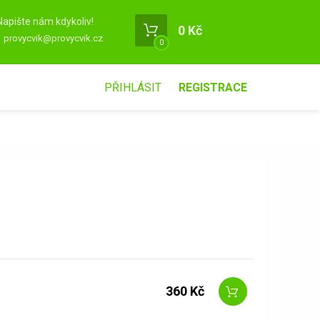
Napište nám kdykoliv!
0 Kč
provycvik@provycvik.cz
0
PŘIHLÁSIT
REGISTRACE
360 Kč