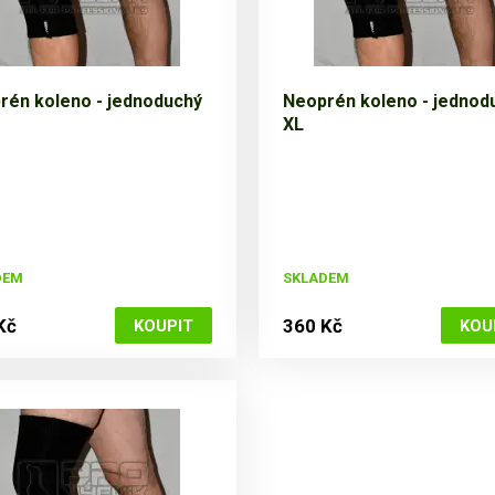
rén koleno - jednoduchý
Neoprén koleno - jednod
XL
DEM
SKLADEM
Kč
360 Kč