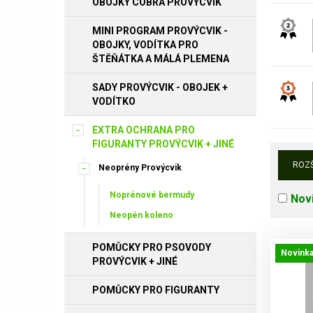
OBOJKY COBRA PROVÝCVIK
MINI PROGRAM PROVÝCVIK -
OBOJKY, VODÍTKA PRO
ŠTĚŇÁTKA A MÁLÁ PLEMENA
SADY PROVÝCVIK - OBOJEK +
VODÍTKO
EXTRA OCHRANA PRO
FIGURANTY PROVÝCVIK + JINÉ
ROZŠ
Neoprény Provýcvik
Noprénové bermudy
Nov
Neopén koleno
POMŮCKY PRO PSOVODY
Novink
PROVÝCVIK + JINÉ
POMŮCKY PRO FIGURANTY