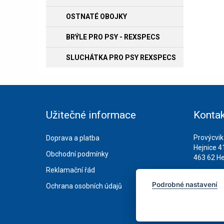
OSTNATÉ OBOJKY
BRÝLE PRO PSY - REXSPECS
SLUCHÁTKA PRO PSY REXSPECS
Užitečné informace
Kontak
Provýcvik
Doprava a platba
Hejnice 4
Obchodní podmínky
463 62 He
Reklamační řád
IČ: 6783
Podrobné nastavení
Ochrana osobních údajů
DIČ: CZ7