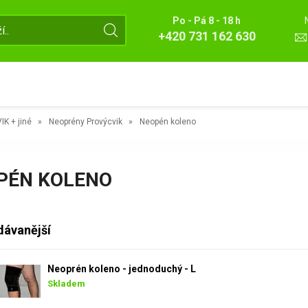
Po - Pá 8 - 18 h
+420 731 162 630
IK + jiné
Neoprény Provýcvik
Neopén koleno
PÉN KOLENO
dávanější
Neoprén koleno - jednoduchý - L
Skladem