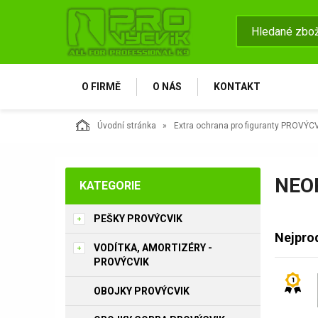
O FIRMĚ
O NÁS
KONTAKT
Úvodní stránka
Extra ochrana pro figuranty PROVÝCV
NEO
KATEGORIE
PEŠKY PROVÝCVIK
Nejpro
VODÍTKA, AMORTIZÉRY -
PROVÝCVIK
OBOJKY PROVÝCVIK