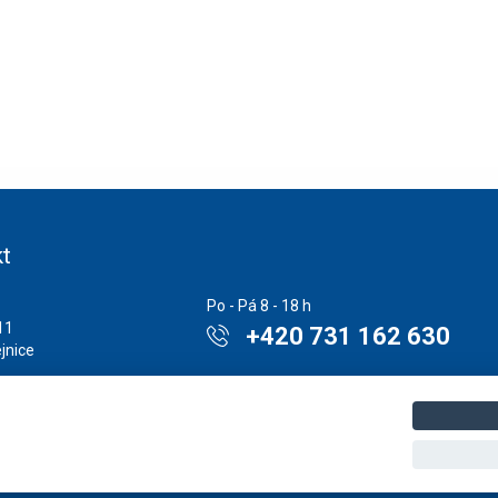
t
Po - Pá 8 - 18 h
11
+420 731 162 630
jnice
Napište nám kdykoliv!
1893
862172648
provycvik@provycvik.cz