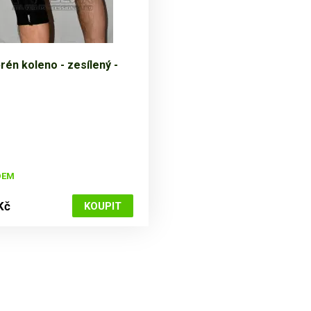
én koleno - zesílený -
DEM
Kč