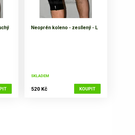
uchý
Neoprén koleno - zesílený - L
SKLADEM
520 Kč