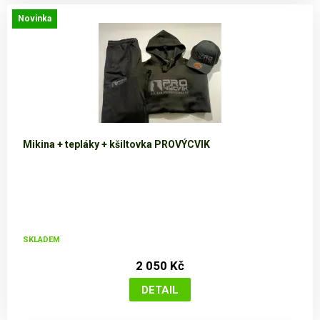
Novinka
Mikina + tepláky + kšiltovka PROVÝCVIK
SKLADEM
2 050 Kč