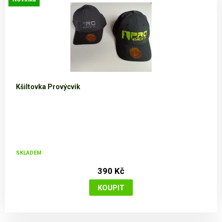
Kšiltovka Provýcvik
SKLADEM
390 Kč