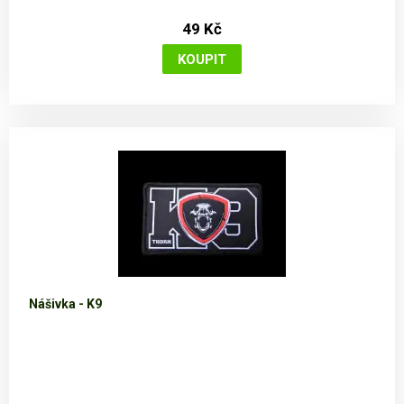
49 Kč
Nášivka - K9