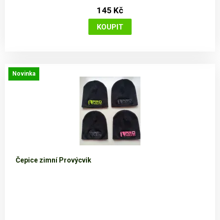
145 Kč
Novinka
Čepice zimní Provýcvik