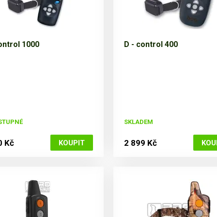
ontrol 1000
D - control 400
STUPNÉ
SKLADEM
0 Kč
2 899 Kč