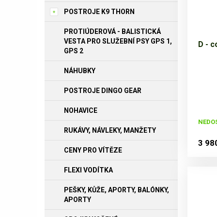
POSTROJE K9 THORN
PROTIÚDEROVÁ - BALISTICKÁ
VESTA PRO SLUŽEBNÍ PSY GPS 1,
D - c
GPS 2
NÁHUBKY
POSTROJE DINGO GEAR
NOHAVICE
NEDO
RUKÁVY, NÁVLEKY, MANŽETY
3 98
CENY PRO VÍTĚZE
FLEXI VODÍTKA
PEŠKY, KŮŽE, APORTY, BALÓNKY,
APORTY