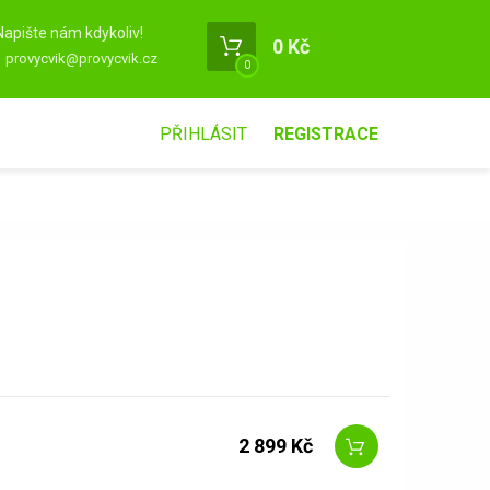
Napište nám kdykoliv!
0 Kč
provycvik@provycvik.cz
0
PŘIHLÁSIT
REGISTRACE
2 899 Kč