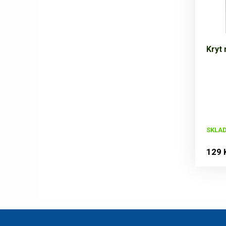
Kryt 
SKLA
129 