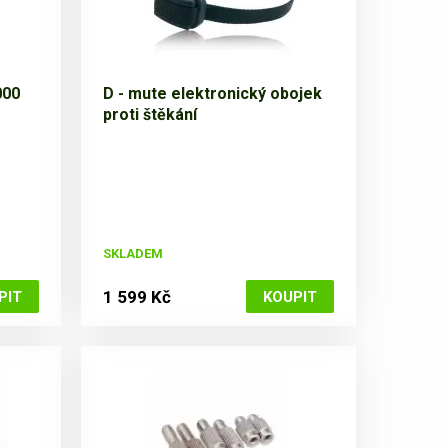
000
D - mute elektronický obojek
proti štěkání
SKLADEM
1 599 Kč