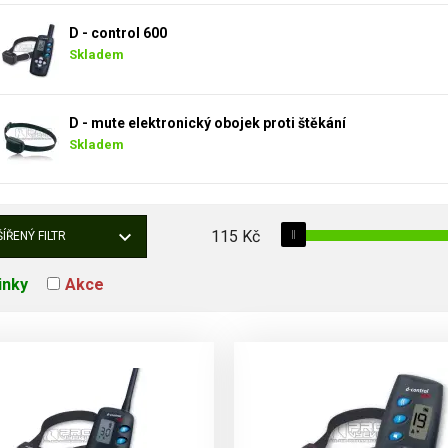
D - control 600
Skladem
D - mute elektronický obojek proti štěkání
Skladem
115
Kč
ÍŘENÝ FILTR
inky
Akce