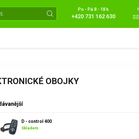
Po - Pá 8 - 18 h
+420 731 162 630
KTRONICKÉ OBOJKY
dávanější
D - control 400
Skladem