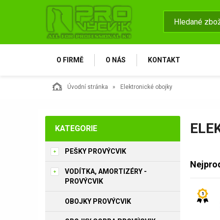
O FIRMĚ
O NÁS
KONTAKT
Úvodní stránka
Elektronické obojky
ELE
KATEGORIE
PEŠKY PROVÝCVIK
Nejpro
VODÍTKA, AMORTIZÉRY -
PROVÝCVIK
OBOJKY PROVÝCVIK