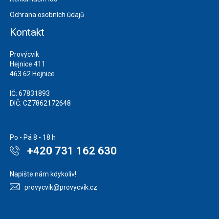
Ochrana osobních údajů
Kontakt
Provýcvik
Hejnice 411
463 62 Hejnice
IČ: 67831893
DIČ: CZ7862172648
Po - Pá 8 - 18 h
+420 731 162 630
Napište nám kdykoliv!
provycvik@provycvik.cz