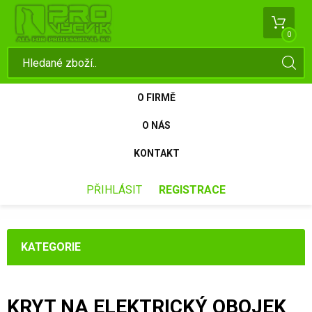
0
O FIRMĚ
O NÁS
KONTAKT
PŘIHLÁSIT
REGISTRACE
KATEGORIE
KRYT NA ELEKTRICKÝ OBOJEK