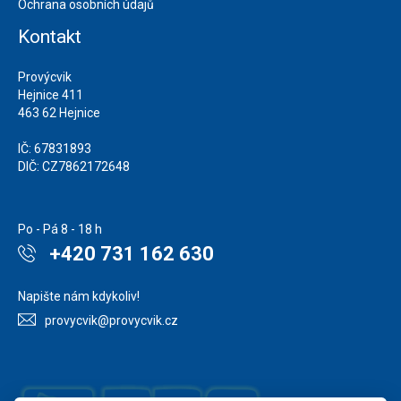
Ochrana osobních údajů
Kontakt
Provýcvik
Hejnice 411
463 62 Hejnice
IČ: 67831893
DIČ: CZ7862172648
Po - Pá 8 - 18 h
+420 731 162 630
Napište nám kdykoliv!
provycvik@provycvik.cz