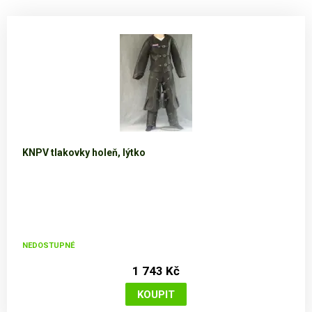
KNPV tlakovky holeň, lýtko
NEDOSTUPNÉ
1 743 Kč