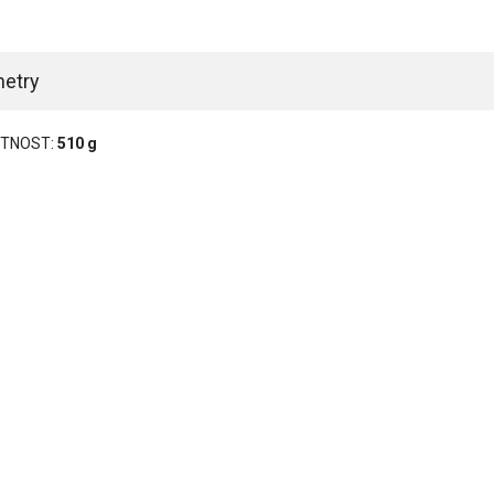
etry
TNOST:
510 g