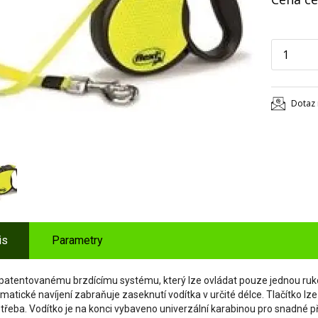
Dotaz 
is
Parametry
 patentovanému brzdícímu systému, který lze ovládat pouze jednou ruk
atické navíjení zabraňuje zaseknutí vodítka v určité délce. Tlačítko lze
třeba. Vodítko je na konci vybaveno univerzální karabinou pro snadné při