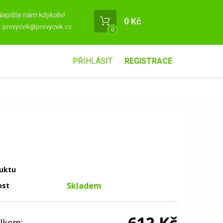
Napište nám kdykoliv!
0 Kč
provycvik@provycvik.cz
0
PŘIHLÁSIT
REGISTRACE
uktu
Skladem
ost
612 Kč
lkem: