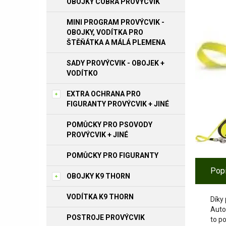
OBOJKY COBRA PROVÝCVIK
MINI PROGRAM PROVÝCVIK -
OBOJKY, VODÍTKA PRO
ŠTĚŇÁTKA A MÁLÁ PLEMENA
SADY PROVÝCVIK - OBOJEK +
VODÍTKO
EXTRA OCHRANA PRO
FIGURANTY PROVÝCVIK + JINÉ
POMŮCKY PRO PSOVODY
PROVÝCVIK + JINÉ
POMŮCKY PRO FIGURANTY
Pop
OBOJKY K9 THORN
VODÍTKA K9 THORN
Díky
Autom
POSTROJE PROVÝCVIK
to po