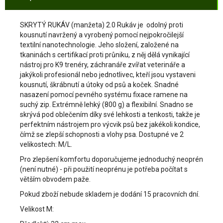
SKRYTÝ RUKÁV (manžeta) 2.0 Rukáv je odolný proti
kousnutí navržený a vyrobený pomocí nejpokročilejší
textilní nanotechnologie. Jeho složení, založené na
tkaninách s certifikací proti průniku, z něj dělá vynikající
nástroj pro K9 trenéry, záchranáře zvířat veterináře a
jakýkoli profesionál nebo jednotlivec, kteří jsou vystaveni
kousnutí, škrábnutí a útoky od psů a koček. Snadné
nasazení pomocí pevného systému fixace ramene na
suchý zip. Extrémně lehký (800 g) a flexibilní. Snadno se
skrývá pod oblečením díky své lehkosti a tenkosti, takže je
perfektním nástrojem pro výcvik psů bez jakékoli kondice,
čímž se zlepší schopnosti a vlohy psa. Dostupné ve 2
velikostech: M/L.
Pro zlepšení komfortu doporučujeme jednoduchý neoprén
(není nutné) - při použití neoprénu je potřeba počítat s
větším obvodem paže.
Pokud zboží nebude skladem je dodání 15 pracovních dní.
Velikost M: