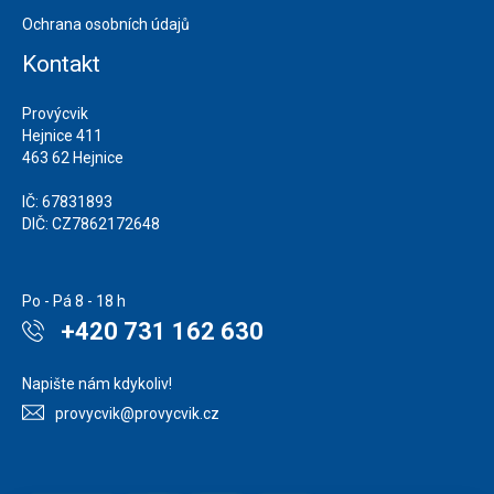
Ochrana osobních údajů
Kontakt
Provýcvik
Hejnice 411
463 62 Hejnice
IČ: 67831893
DIČ: CZ7862172648
Po - Pá 8 - 18 h
+420 731 162 630
Napište nám kdykoliv!
provycvik@provycvik.cz