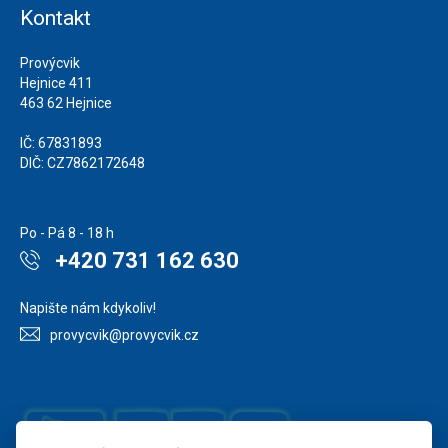
Kontakt
Provýcvik
Hejnice 411
463 62 Hejnice
IČ: 67831893
DIČ: CZ7862172648
Po - Pá 8 - 18 h
+420 731 162 630
Napište nám kdykoliv!
provycvik@provycvik.cz