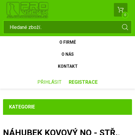
0
O FIRMĚ
O NÁS
KONTAKT
PŘIHLÁSIT
REGISTRACE
KATEGORIE
NÁHUBEK KOVOVÝ NO - STŘ.,