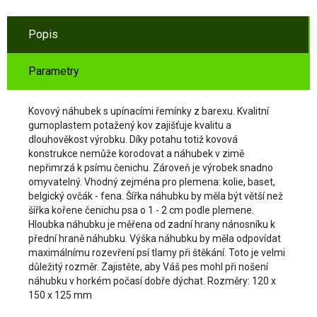
Popis
Parametry
Kovový náhubek s upínacími řemínky z barexu. Kvalitní
gumoplastem potažený kov zajišťuje kvalitu a
dlouhověkost výrobku. Díky potahu totiž kovová
konstrukce nemůže korodovat a náhubek v zimě
nepřimrzá k psímu čenichu. Zároveň je výrobek snadno
omyvatelný. Vhodný zejména pro plemena: kolie, baset,
belgický ovčák - fena. Šířka náhubku by měla být větší než
šířka kořene čenichu psa o 1 - 2 cm podle plemene.
Hloubka náhubku je měřena od zadní hrany nánosníku k
přední hraně náhubku. Výška náhubku by měla odpovídat
maximálnímu rozevření psí tlamy při štěkání. Toto je velmi
důležitý rozměr. Zajistěte, aby Váš pes mohl při nošení
náhubku v horkém počasí dobře dýchat. Rozměry: 120 x
150 x 125 mm