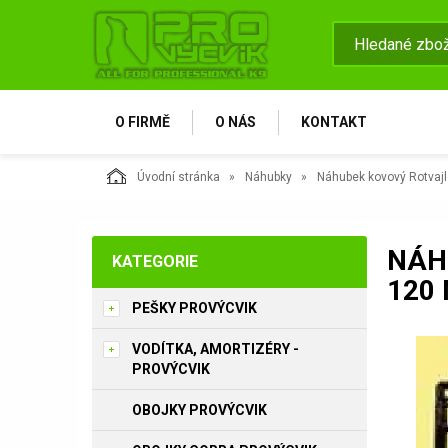
O FIRMĚ
O NÁS
KONTAKT
Úvodní stránka
Náhubky
Náhubek kovový Rotvajl
NÁH
KATEGORIE
120
PEŠKY PROVÝCVIK
VODÍTKA, AMORTIZÉRY -
PROVÝCVIK
OBOJKY PROVÝCVIK