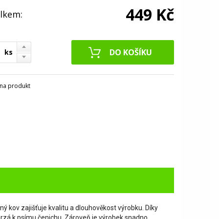
449 Kč
lkem:
ks
na produkt
 kov zajišťuje kvalitu a dlouhověkost výrobku. Díky
rzá k psímu čenichu. Zároveň je výrobek snadno