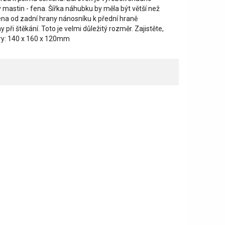
 mastin - fena. Šířka náhubku by měla být větší než
ena od zadní hrany nánosníku k přední hraně
i štěkání. Toto je velmi důležitý rozměr. Zajistěte,
ry: 140 x 160 x 120mm