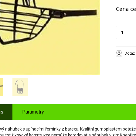
Cena ce
Dotaz 
is
Parametry
vý náhubek s upínacími řemínky z barexu. Kvalitní gumoplastem potažený
hu totiž kovová konstrukce nemůže korodovat a náhubek v zimě nepřim