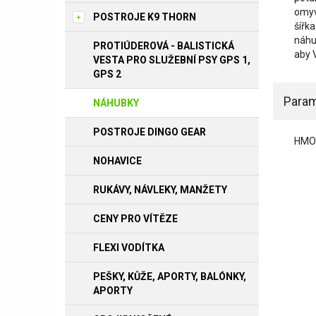
omyv
POSTROJE K9 THORN
šířk
náhu
PROTIÚDEROVÁ - BALISTICKÁ
aby 
VESTA PRO SLUŽEBNÍ PSY GPS 1,
GPS 2
Param
NÁHUBKY
POSTROJE DINGO GEAR
HMO
NOHAVICE
RUKÁVY, NÁVLEKY, MANŽETY
CENY PRO VÍTĚZE
FLEXI VODÍTKA
PEŠKY, KŮŽE, APORTY, BALÓNKY,
APORTY