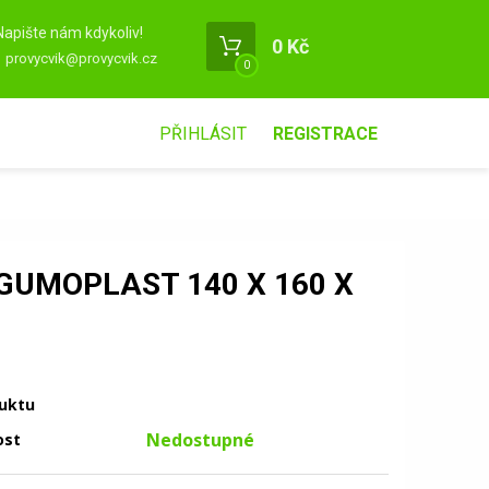
Napište nám kdykoliv!
0 Kč
provycvik@provycvik.cz
0
PŘIHLÁSIT
REGISTRACE
GUMOPLAST 140 X 160 X
uktu
Nedostupné
ost