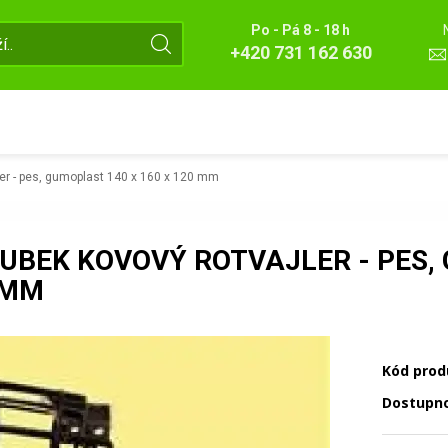
Po - Pá 8 - 18 h
+420 731 162 630
er - pes, gumoplast 140 x 160 x 120 mm
UBEK KOVOVÝ ROTVAJLER - PES, 
 MM
Kód prod
Dostupn