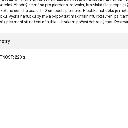
atelný. Vhodný zejména pro plemena: rotvailer, brazilská fila, neapolský
a kořene čenichu psa o 1 - 2 cm podle plemene. Hloubka náhubku je měř
bku. Výška náhubku by měla odpovídat maximálnímu rozevření psí tlamy př
Váš pes mohl při nošení náhubku v horkém počasí dobře dýchat. Rozmě
etry
TNOST:
220 g