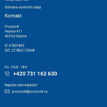
Ochrana osobních údajů
Kontakt
Provýcvik
Hejnice 411
463 62 Hejnice
IČ: 67831893
DIČ: CZ7862172648
Po - Pá 8 - 18 h
+420 731 162 630
Napište nám kdykoliv!
provycvik@provycvik.cz