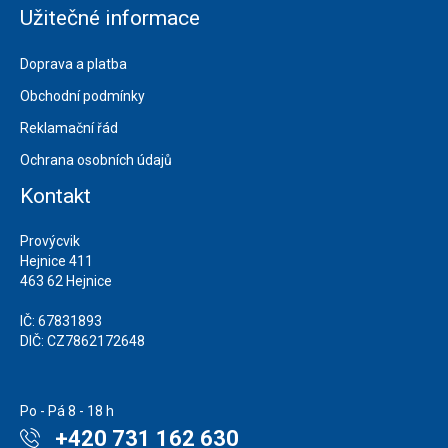
Užitečné informace
Doprava a platba
Obchodní podmínky
Reklamační řád
Ochrana osobních údajů
Kontakt
Provýcvik
Hejnice 411
463 62 Hejnice
IČ: 67831893
DIČ: CZ7862172648
Po - Pá 8 - 18 h
+420 731 162 630