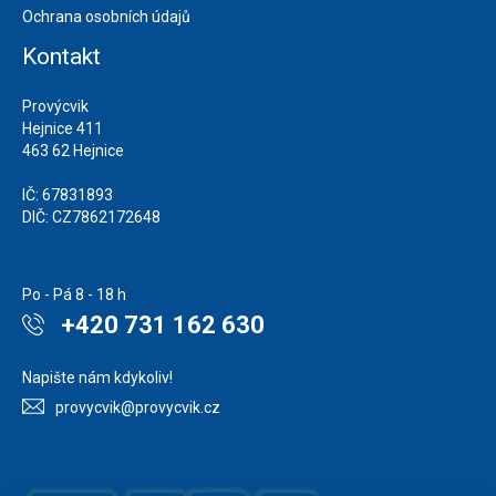
Ochrana osobních údajů
Kontakt
Provýcvik
Hejnice 411
463 62 Hejnice
IČ: 67831893
DIČ: CZ7862172648
Po - Pá 8 - 18 h
+420 731 162 630
Napište nám kdykoliv!
provycvik@provycvik.cz