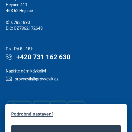
Hejnice 411
463 62 Hejnice
IČ: 67831893
DIČ: CZ7862172648
Po - Pá 8 - 18 h
+420 731 162 630
Napište nám kdykoliv!
provycvik@provycvik.cz
Podrobné nastavení