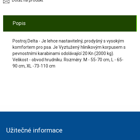
Dotaz na produkt
Popis
Postroj Delta - Je lehce nastavitelný, prodyšný s vysokým
komfortem pro psa. Je Vyztužený hliníkovým korpusem s
pevnostními karabinami odolávající 20 Kn (2000 kg).
Velikost - obvod hrudníku. Rozměry: M - 55-70 cm, L - 65-
90 cm, XL -73-110 cm
Užitečné informace