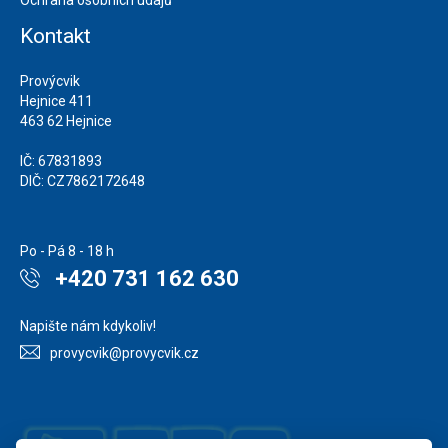
Ochrana osobních údajů
Kontakt
Provýcvik
Hejnice 411
463 62 Hejnice
IČ: 67831893
DIČ: CZ7862172648
Po - Pá 8 - 18 h
+420 731 162 630
Napište nám kdykoliv!
provycvik@provycvik.cz