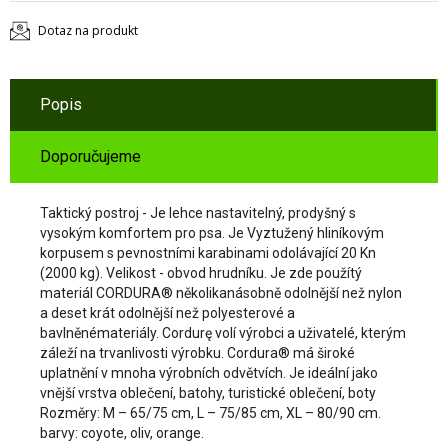
Dotaz na produkt
Popis
Doporučujeme
Taktický postroj - Je lehce nastavitelný, prodyšný s
vysokým komfortem pro psa. Je Vyztužený hliníkovým
korpusem s pevnostními karabinami odolávající 20 Kn
(2000 kg). Velikost - obvod hrudníku. Je zde použítý
materiál CORDURA® několikanásobně odolnější než nylon
a deset krát odolnější než polyesterové a
bavlněnémateriály. Cordurę volí výrobci a uživatelé, kterým
záleží na trvanlivosti výrobku. Cordura® má široké
uplatnění v mnoha výrobních odvětvích. Je ideální jako
vnější vrstva oblečení, batohy, turistické oblečení, boty
Rozměry: M – 65/75 cm, L – 75/85 cm, XL – 80/90 cm.
barvy: coyote, oliv, orange.