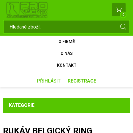
0
O FIRMĚ
O NÁS
KONTAKT
PŘIHLÁSIT
REGISTRACE
KATEGORIE
RUKÁV BELGICKÝ RING