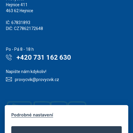
Hejnice 411
463 62 Hejnice
IČ: 67831893
DIČ: CZ7862172648
Po - Pá 8 - 18 h
+420 731 162 630
Napište nám kdykoliv!
provycvik@provycvik.cz
Podrobné nastavení