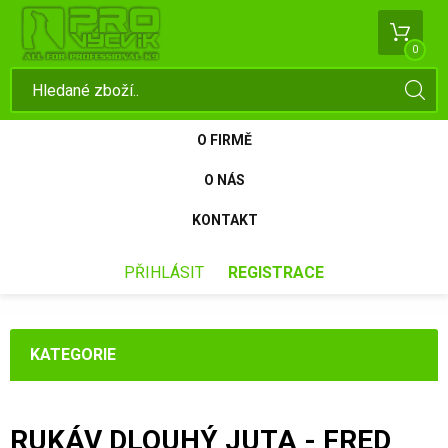
0
O FIRMĚ
O NÁS
KONTAKT
PŘIHLÁSIT
REGISTRACE
KATEGORIE
RUKÁV DLOUHÝ JUTA - FRED