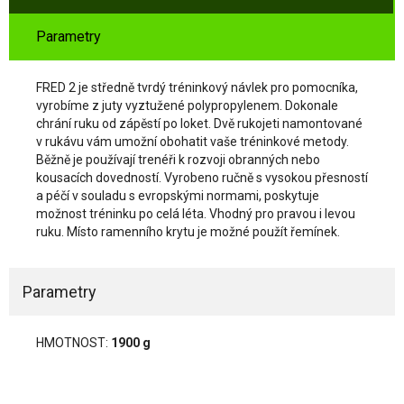
Parametry
FRED 2 je středně tvrdý tréninkový návlek pro pomocníka,
vyrobíme z juty vyztužené polypropylenem.
Dokonale
chrání ruku od zápěstí po loket.
Dvě rukojeti namontované
v rukávu vám umožní obohatit vaše tréninkové metody.
Běžně je používají trenéři k rozvoji obranných nebo
kousacích dovedností.
Vyrobeno ručně s vysokou přesností
a péčí v souladu s evropskými normami, poskytuje
možnost tréninku po celá léta.
Vhodný pro pravou i levou
ruku.
Místo ramenního krytu je možné použít řemínek.
Parametry
HMOTNOST:
1900 g