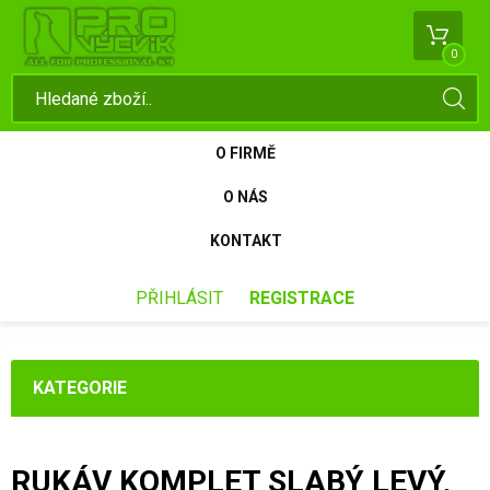
0
O FIRMĚ
O NÁS
KONTAKT
PŘIHLÁSIT
REGISTRACE
KATEGORIE
RUKÁV KOMPLET SLABÝ LEVÝ,