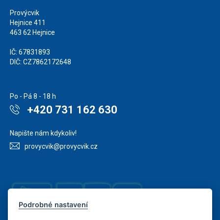
Provýcvik
Hejnice 411
463 62 Hejnice
IČ: 67831893
DIČ: CZ7862172648
Po - Pá 8 - 18 h
+420 731 162 630
Napište nám kdykoliv!
provycvik@provycvik.cz
Podrobné nastavení