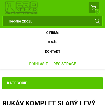
0
O FIRMĚ
O NÁS
KONTAKT
PŘIHLÁSIT
REGISTRACE
KATEGORIE
RUKÁV KOMPLET SLABÝ LEVÝ,