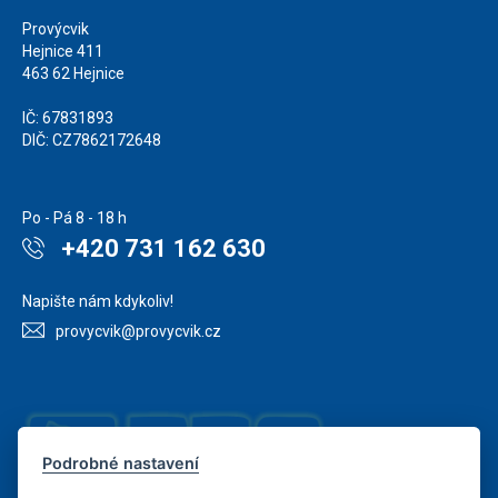
Provýcvik
Hejnice 411
463 62 Hejnice
IČ: 67831893
DIČ: CZ7862172648
Po - Pá 8 - 18 h
+420 731 162 630
Napište nám kdykoliv!
provycvik@provycvik.cz
Podrobné nastavení