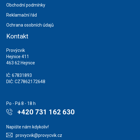
Obchodní podmínky
Reklamační řád
Ochrana osobních údajů
Kontakt
Provýcvik
Hejnice 411
463 62 Hejnice
IČ: 67831893
DIČ: CZ7862172648
Po - Pá 8 - 18 h
+420 731 162 630
Napište nám kdykoliv!
provycvik@provycvik.cz