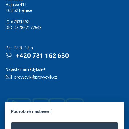
Hejnice 411
463 62 Hejnice
IČ: 67831893
DIČ: CZ7862172648
Po - Pá 8 - 18 h
+420 731 162 630
Napište nám kdykoliv!
provycvik@provycvik.cz
Podrobné nastavení