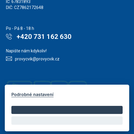
IČ: 67831893
DIČ: CZ7862172648
Po - Pá 8 - 18 h
+420 731 162 630
Napište nám kdykoliv!
provycvik@provycvik.cz
Podrobné nastavení
Copyright © Novy Web s.r.o. 2026