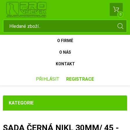
0
O FIRMĚ
O NÁS
KONTAKT
PŘIHLÁSIT
REGISTRACE
KATEGORIE
SADA ČERNÁ NIKL 30MM/ 45 -