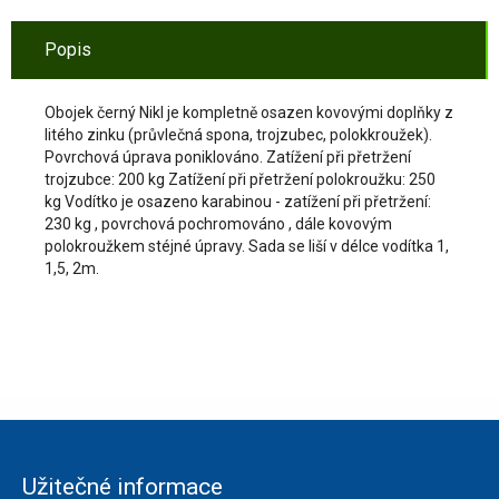
Popis
Obojek černý Nikl je kompletně osazen kovovými doplňky z
litého zinku (průvlečná spona, trojzubec, polokkroužek).
Povrchová úprava poniklováno. Zatížení při přetržení
trojzubce: 200 kg Zatížení při přetržení polokroužku: 250
kg Vodítko je osazeno karabinou - zatížení při přetržení:
230 kg , povrchová pochromováno , dále kovovým
polokroužkem stéjné úpravy. Sada se liší v délce vodítka 1,
1,5, 2m.
Užitečné informace