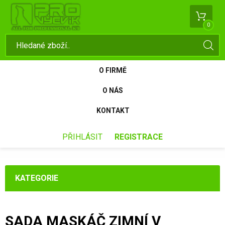
0
O FIRMĚ
O NÁS
KONTAKT
PŘIHLÁSIT
REGISTRACE
KATEGORIE
SADA MASKÁČ ZIMNÍ V