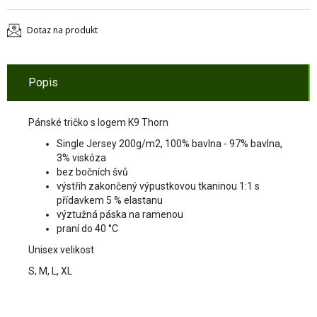
Dotaz na produkt
Popis
Pánské tričko s logem K9 Thorn
Single Jersey 200g/m2, 100% bavlna - 97% bavlna,
3% viskóza
bez bočních švů
výstřih zakončený výpustkovou tkaninou 1:1 s
přídavkem 5 % elastanu
výztužná páska na ramenou
praní do 40 °C
Unisex velikost
S, M, L, XL