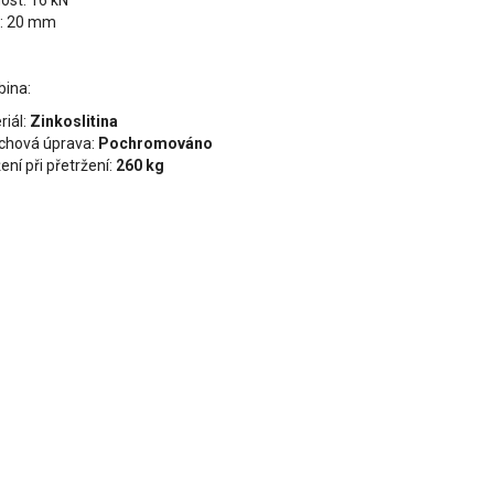
ost: 16 kN
a: 20 mm
bina:
riál:
Zinkoslitina
chová úprava:
Pochromováno
ení při přetržení:
260 kg