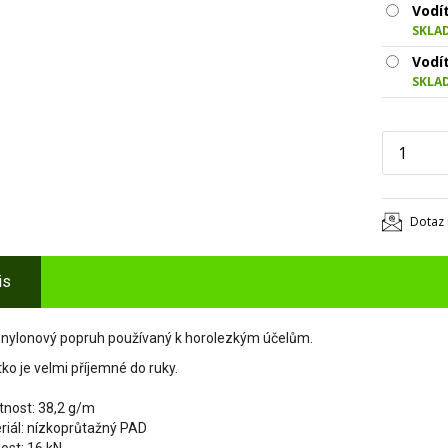
Vodí
SKLA
Vodí
SKLA
Dotaz 
is
 nylonový popruh používaný k horolezkým účelům.
ko je velmi příjemné do ruky.
nost: 38,2 g/m
riál: nízkoprůtažný PAD