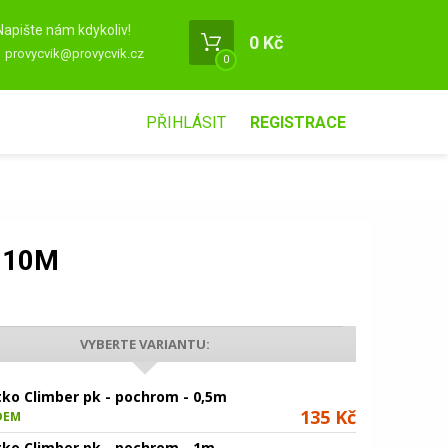
Napište nám kdykoliv!
0 Kč
provycvik@provycvik.cz
0
PŘIHLÁSIT
REGISTRACE
 10M
VYBERTE VARIANTU:
tko Climber pk - pochrom - 0,5m
135 Kč
DEM
tko Climber pk - pochrom - 1m