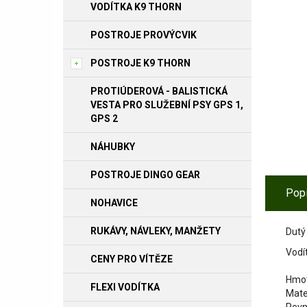
VODÍTKA K9 THORN
POSTROJE PROVÝCVIK
POSTROJE K9 THORN
PROTIÚDEROVÁ - BALISTICKÁ
VESTA PRO SLUŽEBNÍ PSY GPS 1,
GPS 2
NÁHUBKY
POSTROJE DINGO GEAR
Pop
NOHAVICE
RUKÁVY, NÁVLEKY, MANŽETY
Dutý
Vodít
CENY PRO VÍTĚZE
Hmot
FLEXI VODÍTKA
Mate