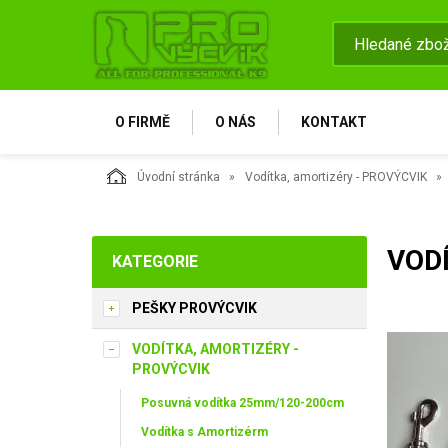
O FIRMĚ
O NÁS
KONTAKT
Úvodní stránka
Vodítka, amortizéry - PROVÝCVIK
VOD
KATEGORIE
PEŠKY PROVÝCVIK
VODÍTKA, AMORTIZÉRY -
PROVÝCVIK
Posuvná vodítka 25mm/120-200cm
Vodítka s Amortizérm