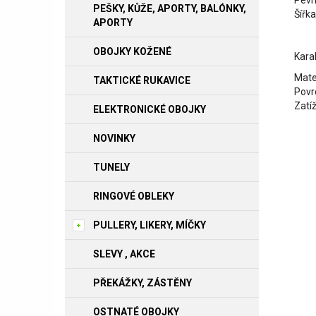
Pevn
PEŠKY, KŮŽE, APORTY, BALÓNKY,
Šířk
APORTY
OBOJKY KOŽENÉ
Kara
Mate
TAKTICKÉ RUKAVICE
Povr
Zatíž
ELEKTRONICKÉ OBOJKY
NOVINKY
TUNELY
RINGOVÉ OBLEKY
PULLERY, LIKERY, MÍČKY
SLEVY , AKCE
PŘEKÁŽKY, ZÁSTĚNY
OSTNATÉ OBOJKY