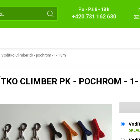
Po - Pá 8 - 18 h
+420 731 162 630
Vodítko Climber pk - pochrom - 1- 10m
ÍTKO CLIMBER PK - POCHROM - 1-
Vodí
SKLA
Vodí