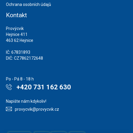
Ochrana osobních údajů
Kontakt
Provýcvik
Hejnice 411
463 62 Hejnice
IČ: 67831893
DIČ: CZ7862172648
Po - Pá 8 - 18 h
+420 731 162 630
Napište nám kdykoliv!
provycvik@provycvik.cz