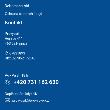
Reklamační řád
Ochrana osobních údajů
Kontakt
Provýcvik
Hejnice 411
463 62 Hejnice
IČ: 67831893
DIČ: CZ7862172648
Po - Pá 8 - 18 h
+420 731 162 630
Napište nám kdykoliv!
provycvik@provycvik.cz