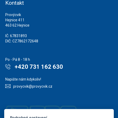
Kontakt
Provýcvik
Hejnice 411
463 62 Hejnice
IČ: 67831893
DIČ: CZ7862172648
Po - Pá 8 - 18 h
+420 731 162 630
Napište nám kdykoliv!
provycvik@provycvik.cz
Podrobné nastavení