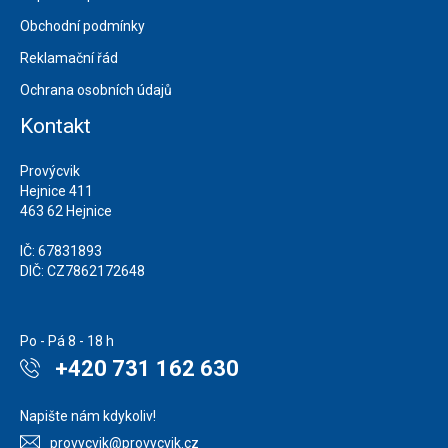
Obchodní podmínky
Reklamační řád
Ochrana osobních údajů
Kontakt
Provýcvik
Hejnice 411
463 62 Hejnice
IČ: 67831893
DIČ: CZ7862172648
Po - Pá 8 - 18 h
+420 731 162 630
Napište nám kdykoliv!
provycvik@provycvik.cz