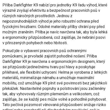
Přilba Darkfighter K9 nabízí pro jednotky K9 řadu výhod, které
výrazně zvyšují efektivitu a bezpečnost pracovních psů v
různých náročných prostředích. Jednou z
nejpozoruhodnějších výhod je jeho robustní ochrana před
fyzickými hrozbami. Odolné materiály přilby chrání psy před
možným zraněním. Přilba je navíc navržena tak, aby byla lehká
a ergonomicky přizpůsobená, což zajišťuje, že nebrání psovi
v přirozených pohybech nebo hbitosti.
Pokud jde o vybavení pracovních psů ochrannými
pomůckami, je prvořadé zajistit pohodlné nošení. Přilba
Darkfighter K9 je navržena s ergonomickým designem, který
se přizpůsobí jedinečnému tvaru psí hlavy a poskytuje
přiléhavé, ale flexibilní uchycení. Helma je vyrobena z lehkých
materiálů, minimalizuje námahu a umožňuje maximální
mobilitu, což umožňuje K9 plnit své povinnosti bez jakýchkoli
překážek. Nastavitelné popruhy a polstrování jsou začleněny
tak, aby vyhovovaly různým plemenům a velikostem, což
zajišťuje, že se každý pes může volně a pohodlně pohybovat.
Tato pečlivá pozornost věnovaná přizpůsobení snižuje riziko