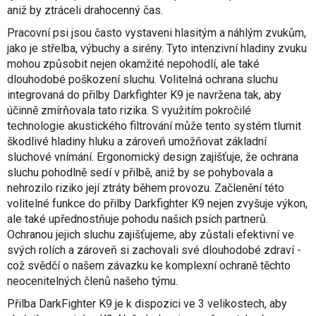
aniž by ztráceli drahocenný čas.
Pracovní psi jsou často vystaveni hlasitým a náhlým zvukům,
jako je střelba, výbuchy a sirény. Tyto intenzivní hladiny zvuku
mohou způsobit nejen okamžité nepohodlí, ale také
dlouhodobé poškození sluchu. Volitelná ochrana sluchu
integrovaná do přilby Darkfighter K9 je navržena tak, aby
účinně zmírňovala tato rizika. S využitím pokročilé
technologie akustického filtrování může tento systém tlumit
škodlivé hladiny hluku a zároveň umožňovat základní
sluchové vnímání. Ergonomický design zajišťuje, že ochrana
sluchu pohodlně sedí v přilbě, aniž by se pohybovala a
nehrozilo riziko její ztráty během provozu. Začlenění této
volitelné funkce do přilby Darkfighter K9 nejen zvyšuje výkon,
ale také upřednostňuje pohodu našich psích partnerů.
Ochranou jejich sluchu zajišťujeme, aby zůstali efektivní ve
svých rolích a zároveň si zachovali své dlouhodobé zdraví -
což svědčí o našem závazku ke komplexní ochraně těchto
neocenitelných členů našeho týmu.
Přilba DarkFighter K9 je k dispozici ve 3 velikostech, aby