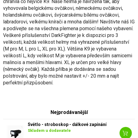
chránila co nejvíce K9. Naše helma je navržena tak, aby
vyhovovala belgickému ovčákovi, německému ovčákovi,
holandskému ovčákovi, švýcarskému bílému ovčákovi,
labradorovi, velkému knírači a mnoha dalším! Navštivte náš IG
a podívejte se na všechna plemena pomocí našeho vybavení.
Veškeré příslušenství DarkFighter je k dispozici pro 3
velikosti, každá velikost helmy má vyhrazené příslušenství
(M pro M, L pro L, XL pro XL). Většina K9 je vybavena
velikostí L, kdy velikost M je vybavena především samicemi
malinois a menšími hlavami. XL je určen pro velké hlavy
(německý ovčák). Každá přilba je dodávána se sadou
polstrování, aby bylo možné nastavit +/- 20 mm a najít
perfektní přizpůsobení.
Nejprodávanější
Světlo - stroboskop - dálkové zapínání
Skladem u dodavatele