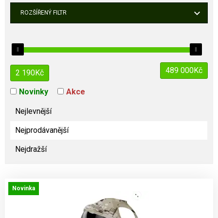
ROZŠÍŘENÝ FILTR
489 000
Kč
2 190
Kč
Novinky
Akce
Nejlevnější
Nejprodávanější
Nejdražší
Novinka