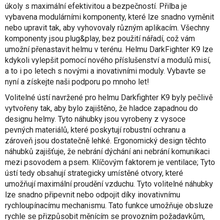
úkoly s maximální efektivitou a bezpečností. Přilba je
vybavena modulárními komponenty, které lze snadno vyměnit
nebo upravit tak, aby vyhovovaly různým aplikacím. Všechny
komponenty jsou plug&play, bez použití nářadí, což vám
umožní přenastavit helmu v terénu. Helmu DarkFighter K9 lze
kdykoli vylepšit pomocí nového příslušenství a modulů misí,
a to i po letech s novými a inovativními moduly. Vybavte se
nyní a získejte naši podporu po mnoho let!
Volitelné ústí navržené pro helmu Darkfighter K9 byly pečlivě
vytvořeny tak, aby bylo zajištěno, že hladce zapadnou do
designu helmy. Tyto náhubky jsou vyrobeny z vysoce
pevných materiálů, které poskytují robustní ochranu a
zároveň jsou dostatečně lehké. Ergonomický design těchto
náhubků zajišťuje, že nebrání dýchání ani nebrání komunikaci
mezi psovodem a psem. Klíčovým faktorem je ventilace; Tyto
ústí tedy obsahují strategicky umístěné otvory, které
umožňují maximální proudění vzduchu. Tyto volitelné náhubky
lze snadno připevnit nebo odpojit díky inovativnímu
rychloupínacímu mechanismu. Tato funkce umožňuje obsluze
rychle se přizpůsobit měnícím se provozním požadavkům,