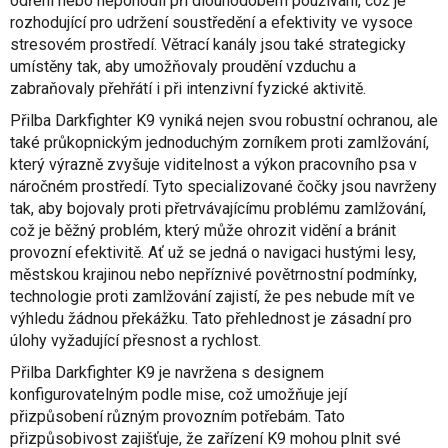
odření nebo nepohodlí při dlouhodobém používání, což je
rozhodující pro udržení soustředění a efektivity ve vysoce
stresovém prostředí. Větrací kanály jsou také strategicky
umístěny tak, aby umožňovaly proudění vzduchu a
zabraňovaly přehřátí i při intenzivní fyzické aktivitě.
Přilba Darkfighter K9 vyniká nejen svou robustní ochranou, ale
také průkopnickým jednoduchým zorníkem proti zamlžování,
který výrazně zvyšuje viditelnost a výkon pracovního psa v
náročném prostředí. Tyto specializované čočky jsou navrženy
tak, aby bojovaly proti přetrvávajícímu problému zamlžování,
což je běžný problém, který může ohrozit vidění a bránit
provozní efektivitě. Ať už se jedná o navigaci hustými lesy,
městskou krajinou nebo nepříznivé povětrnostní podmínky,
technologie proti zamlžování zajistí, že pes nebude mít ve
výhledu žádnou překážku. Tato přehlednost je zásadní pro
úlohy vyžadující přesnost a rychlost.
Přilba Darkfighter K9 je navržena s designem
konfigurovatelným podle mise, což umožňuje její
přizpůsobení různým provozním potřebám. Tato
přizpůsobivost zajišťuje, že zařízení K9 mohou plnit své